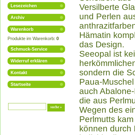
Versilberte Gl
Lesezeichen
und Perlen au
Archiv
anthrazitfarb
Warenkorb
Hämatin kompl
Produkte im Warenkorb:
0
das Design.
Schmuck-Service
Seeopal ist ke
Widerruf erklären
herkömmlichen
sondern die S
Kontakt
Paua-Muschel 
Startseite
auch Abalone-
die aus Perlmu
Wegen des einz
Perlmutts kam
können durch 